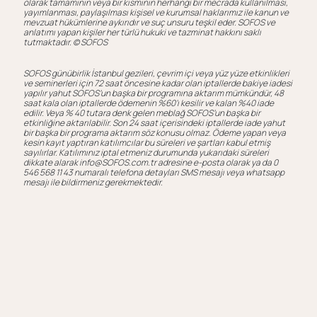
olarak tamamının veya bir kısmının herhangi bir mecrada kullanılması,
yayımlanması, paylaşılması kişisel ve kurumsal haklarımız ile kanun ve
mevzuat hükümlerine aykırıdır ve suç unsuru teşkil eder. SOFOS ve
anlatımı yapan kişiler her türlü hukuki ve tazminat hakkını saklı
tutmaktadır. ©️ SOFOS
SOFOS günübirlik İstanbul gezileri, çevrim içi veya yüz yüze etkinlikleri
ve seminerleri için 72 saat öncesine kadar olan iptallerde bakiye iadesi
yapılır yahut SOFOS’un başka bir programına aktarım mümkündür, 48
saat kala olan iptallerde ödemenin %60’ı kesilir ve kalan %40 iade
edilir. Veya % 40 tutara denk gelen meblağ SOFOS’un başka bir
etkinliğine aktarılabilir. Son 24 saat içerisindeki iptallerde iade yahut
bir başka bir programa aktarım söz konusu olmaz. Ödeme yapan veya
kesin kayıt yaptıran katılımcılar bu süreleri ve şartları kabul etmiş
sayılırlar. Katılımınız iptal etmeniz durumunda yukarıdaki süreleri
dikkate alarak info@SOFOS.com.tr adresine e-posta olarak ya da 0
546 568 11 43 numaralı telefona detayları SMS mesajı veya whatsapp
mesajı ile bildirmeniz gerekmektedir.