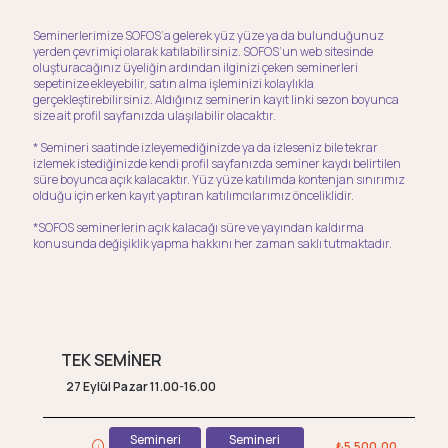
Seminerlerimize SOFOS’a gelerek yüz yüze ya da bulunduğunuz
yerden çevrimiçi olarak katılabilirsiniz. SOFOS’un web sitesinde
oluşturacağınız üyeliğin ardından ilginizi çeken seminerleri
sepetinize ekleyebilir, satın alma işleminizi kolaylıkla
gerçekleştirebilirsiniz. Aldığınız seminerin kayıt linki sezon boyunca
size ait profil sayfanızda ulaşılabilir olacaktır.
* Semineri saatinde izleyemediğinizde ya da izleseniz bile tekrar
izlemek istediğinizde kendi profil sayfanızda seminer kaydı belirtilen
süre boyunca açık kalacaktır. Yüz yüze katılımda kontenjan sınırımız
olduğu için erken kayıt yaptıran katılımcılarımız önceliklidir.
*SOFOS seminerlerin açık kalacağı süre ve yayından kaldırma
konusunda değişiklik yapma hakkını her zaman saklı tutmaktadır.
TEK SEMİNER
27 Eylül Pazar 11.00-16.00
Semineri
Semineri
₺5.500,00
i