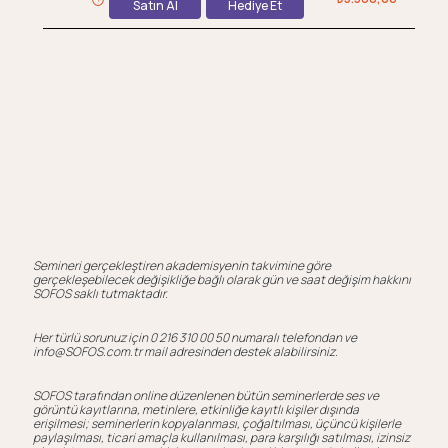
Satın Al
Hediye Et
Semineri gerçekleştiren akademisyenin takvimine göre
gerçekleşebilecek değişikliğe bağlı olarak gün ve saat değişim hakkını
SOFOS saklı tutmaktadır.
Her türlü sorunuz için 0 216 310 00 50 numaralı telefondan ve
info@SOFOS.com.tr mail adresinden destek alabilirsiniz.
SOFOS tarafından online düzenlenen bütün seminerlerde ses ve
görüntü kayıtlarına, metinlere, etkinliğe kayıtlı kişiler dışında
erişilmesi; seminerlerin kopyalanması, çoğaltılması, üçüncü kişilerle
paylaşılması, ticari amaçla kullanılması, para karşılığı satılması, izinsiz