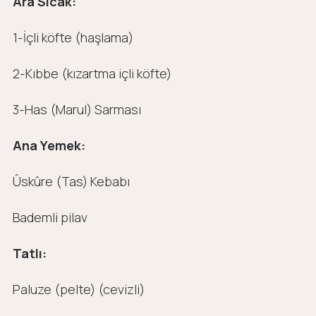
Ara Sıcak:
1-İçli köfte (haşlama)
2-Kıbbe (kızartma içli köfte)
3-Has (Marul) Sarması
Ana Yemek:
Ûskûre (Tas) Kebabı
Bademli pilav
Tatlı:
Paluze (pelte) (cevizli)