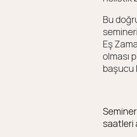
Bu doğru
semineri
Eş Zamanl
olması pl
başucu k
Seminer
saatleri