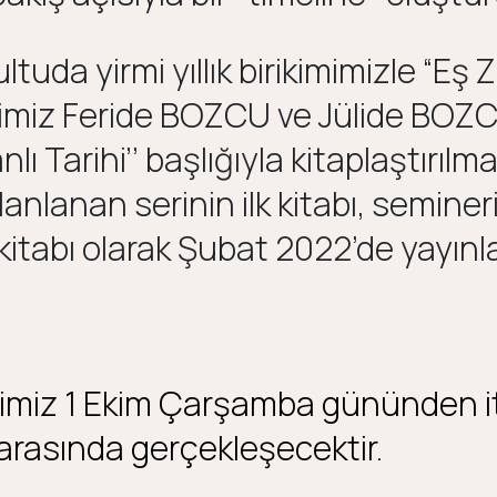
ltuda yirmi yıllık birikimimizle “Eş
miz Feride BOZCU ve Jülide BOZCU 
ı Tarihi’’ başlığıyla kitaplaştırılm
anlanan serinin ilk kitabı, semineri
itabı olarak Şubat 2022’de yayınla
imiz 1 Ekim Çarşamba gününden it
 arasında gerçekleşecektir.