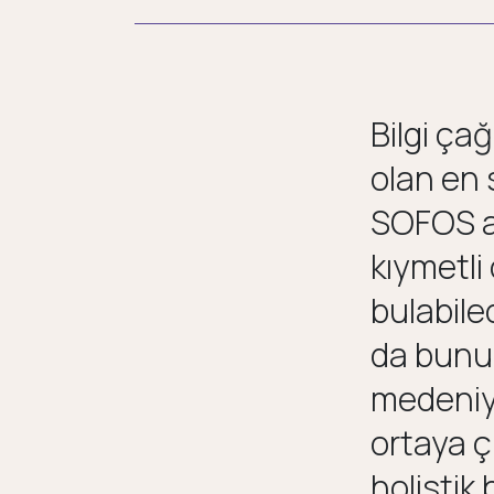
Bilgi ç
olan en 
SOFOS ai
kıymetl
bulabile
da bunu
medeniye
ortaya ç
holistik 