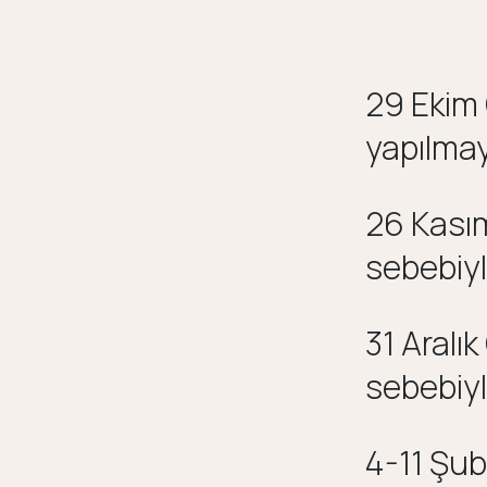
29 Ekim
yapılmay
26 Kası
sebebiyl
31 Aral
sebebiyl
4-11 Şu