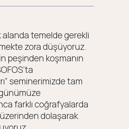
 alanda temelde gerekli
inmekte zora düşüyoruz.
ginin peşinden koşmanın
SOFOS’ta
arı” seminerimizde tam
n günümüze
nca farklı coğrafyalarda
er üzerinden dolaşarak
uruyoruz.