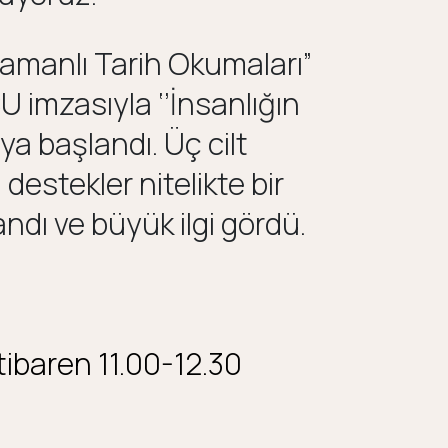
 Zamanlı Tarih Okumaları”
imzasıyla ‘’İnsanlığın
aya başlandı. Üç cilt
 destekler nitelikte bir
ndı ve büyük ilgi gördü.
ibaren 11.00-12.30