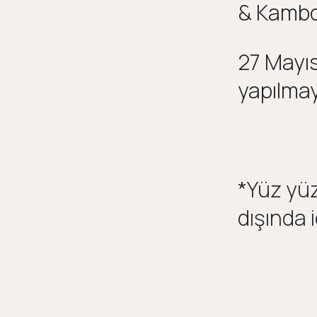
& Kambo
27 Mayı
yapılmay
*
Yüz yüz
dışında 