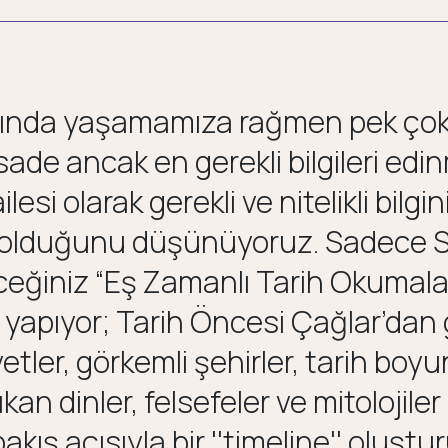
ağında yaşamamıza rağmen pek çok
sade ancak en gerekli bilgileri ed
lesi olarak gerekli ve nitelikli bil
i olduğunu düşünüyoruz. Sadece 
ceğiniz “Eş Zamanlı Tarih Okumal
 yapıyor; Tarih Öncesi Çağlar’da
tler, görkemli şehirler, tarih boyu
ıkan dinler, felsefeler ve mitolojil
bakış açısıyla bir ''timeline'' oluşt