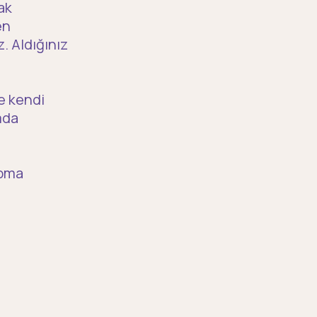
ak
en
z. Aldığınız
e kendi
mda
apma