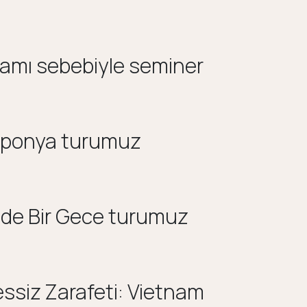
amı sebebiyle seminer
aponya turumuz
nde Bir Gece turumuz
ssiz Zarafeti: Vietnam