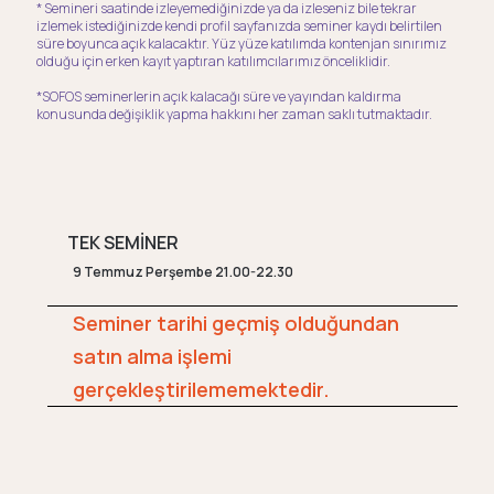
* Semineri saatinde izleyemediğinizde ya da izleseniz bile tekrar
izlemek istediğinizde kendi profil sayfanızda seminer kaydı belirtilen
süre boyunca açık kalacaktır. Yüz yüze katılımda kontenjan sınırımız
olduğu için erken kayıt yaptıran katılımcılarımız önceliklidir.
*SOFOS seminerlerin açık kalacağı süre ve yayından kaldırma
konusunda değişiklik yapma hakkını her zaman saklı tutmaktadır.
TEK SEMİNER
9 Temmuz Perşembe 21.00-22.30
Seminer tarihi geçmiş olduğundan
satın alma işlemi
gerçekleştirilememektedir.