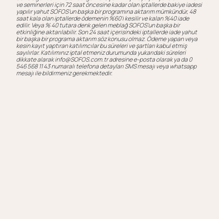
ve seminerleri için 72 saat öncesine kadar olan iptallerde bakiye iadesi
yapılır yahut SOFOS’un başka bir programına aktarım mümkündür, 48
saat kala olan iptallerde ödemenin %60’ı kesilir ve kalan %40 iade
edilir. Veya % 40 tutara denk gelen meblağ SOFOS’un başka bir
etkinliğine aktarılabilir. Son 24 saat içerisindeki iptallerde iade yahut
bir başka bir programa aktarım söz konusu olmaz. Ödeme yapan veya
kesin kayıt yaptıran katılımcılar bu süreleri ve şartları kabul etmiş
sayılırlar. Katılımınız iptal etmeniz durumunda yukarıdaki süreleri
dikkate alarak info@SOFOS.com.tr adresine e-posta olarak ya da 0
546 568 11 43 numaralı telefona detayları SMS mesajı veya whatsapp
mesajı ile bildirmeniz gerekmektedir.