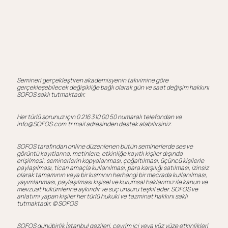
Semineri gerçekleştiren akademisyenin takvimine göre
gerçekleşebilecek değişikliğe bağlı olarak gün ve saat değişim hakkını
SOFOS saklı tutmaktadır.
Her türlü sorunuz için 0 216 310 00 50 numaralı telefondan ve
info@SOFOS.com.tr mail adresinden destek alabilirsiniz.
SOFOS tarafından online düzenlenen bütün seminerlerde ses ve
görüntü kayıtlarına, metinlere, etkinliğe kayıtlı kişiler dışında
erişilmesi; seminerlerin kopyalanması, çoğaltılması, üçüncü kişilerle
paylaşılması, ticari amaçla kullanılması, para karşılığı satılması, izinsiz
olarak tamamının veya bir kısmının herhangi bir mecrada kullanılması,
yayımlanması, paylaşılması kişisel ve kurumsal haklarımız ile kanun ve
mevzuat hükümlerine aykırıdır ve suç unsuru teşkil eder. SOFOS ve
anlatımı yapan kişiler her türlü hukuki ve tazminat hakkını saklı
tutmaktadır. ©️ SOFOS
SOFOS günübirlik İstanbul gezileri, çevrim içi veya yüz yüze etkinlikleri