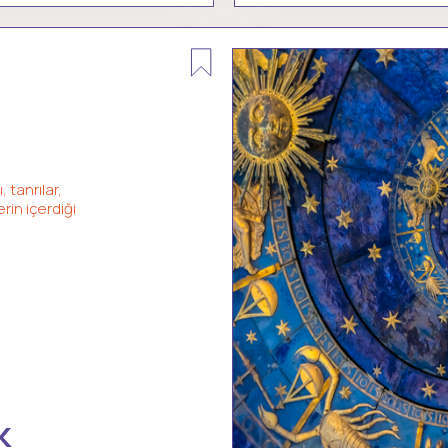
 tanrılar,
rin içerdiği
k