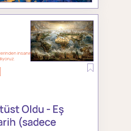
erinden insanın
diyoruz.
ltüst Oldu - Eş
arih (sadece