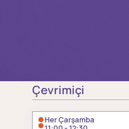
Çevrimiçi
Her Çarşamba
11:00 - 12:30