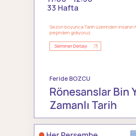
33 Hafta
Sezon boyunca Tarih üzerinden insanın h
peşinden gidiyoruz.
Seminer Detayı
Feride BOZCU
Rönesanslar Bin Yı
Zamanlı Tarih
Her Perşembe