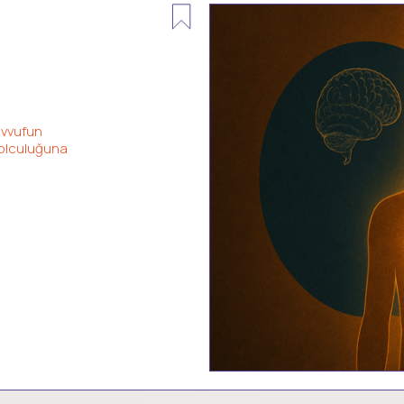
avvufun
 yolculuğuna