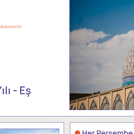
ikayesinin
lı - Eş
Her Perşembe