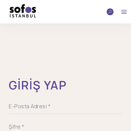
GİRİŞ YAP
E-Posta Adresi *
Şifre *