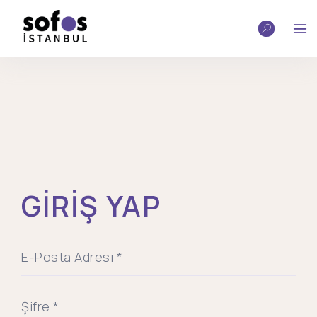
GİRİŞ YAP
E-Posta Adresi *
Şifre *